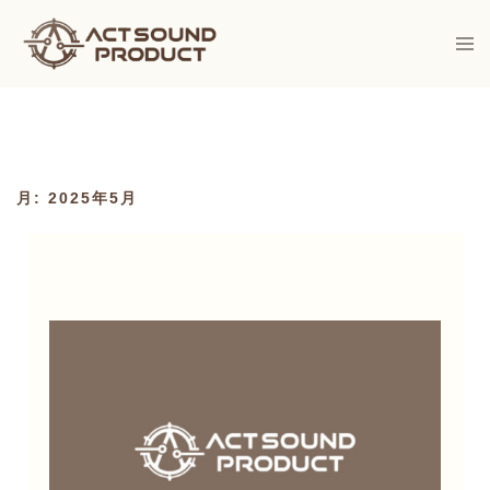
Skip
to
Togg
men
content
月:
2025年5月